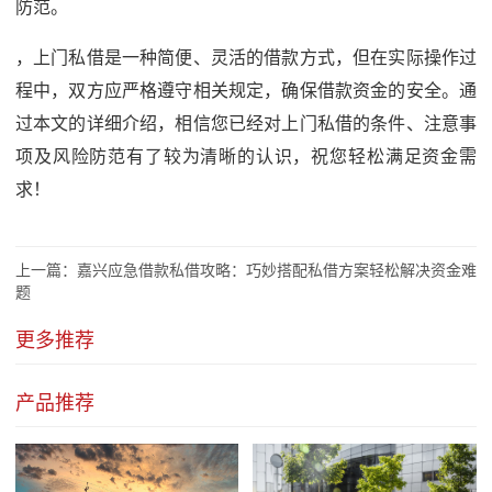
防范。
，上门私借是一种简便、灵活的借款方式，但在实际操作过
程中，双方应严格遵守相关规定，确保借款资金的安全。通
过本文的详细介绍，相信您已经对上门私借的条件、注意事
项及风险防范有了较为清晰的认识，祝您轻松满足资金需
求！
上一篇：
嘉兴应急借款私借攻略：巧妙搭配私借方案轻松解决资金难
题
更多推荐
产品推荐