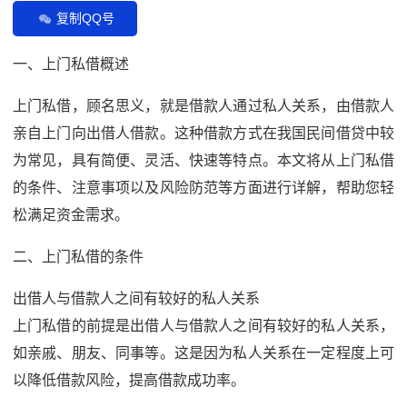
复制QQ号
一、上门私借概述
上门私借，顾名思义，就是借款人通过私人关系，由借款人
亲自上门向出借人借款。这种借款方式在我国民间借贷中较
为常见，具有简便、灵活、快速等特点。本文将从上门私借
的条件、注意事项以及风险防范等方面进行详解，帮助您轻
松满足资金需求。
二、上门私借的条件
出借人与借款人之间有较好的私人关系
上门私借的前提是出借人与借款人之间有较好的私人关系，
如亲戚、朋友、同事等。这是因为私人关系在一定程度上可
以降低借款风险，提高借款成功率。